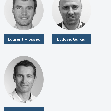
Laurent Miossec
Ludovic Garcia