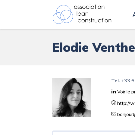
Aller
Associat
au
contenu
Elodie Venth
Tel.
+33 6
Voir le pr
http://w
bonjour