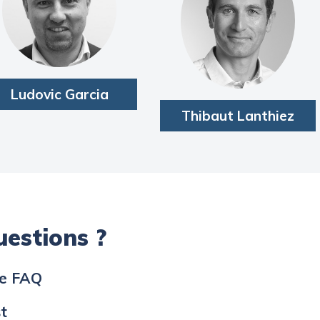
Ludovic Garcia
Thibaut Lanthiez
uestions ?
ue FAQ
st