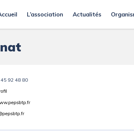
ion Lean Construction
Accueil
L’association
Actualités
Organis
enat
 45 92 48 80
ofil
ww.pepsbtp.fr
@pepsbtp.fr